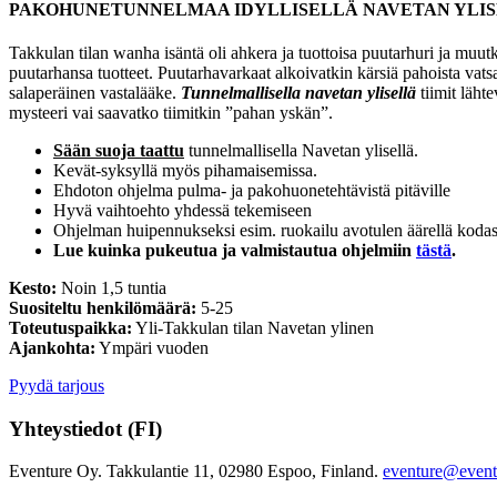
PAKOHUNETUNNELMAA IDYLLISELLÄ NAVETAN YLI
Takkulan tilan wanha isäntä oli ahkera ja tuottoisa puutarhuri ja muutk
puutarhansa tuotteet. Puutarhavarkaat alkoivatkin kärsiä pahoista vats
salaperäinen vastalääke.
Tunnelmallisella navetan ylisellä
tiimit lähte
mysteeri vai saavatko tiimitkin ”pahan yskän”.
Sään suoja taattu
tunnelmallisella Navetan ylisellä.
Kevät-syksyllä myös pihamaisemissa.
Ehdoton ohjelma pulma- ja pakohuonetehtävistä pitäville
Hyvä vaihtoehto yhdessä tekemiseen
Ohjelman huipennukseksi esim. ruokailu avotulen äärellä koda
Lue kuinka pukeutua ja valmistautua ohjelmiin
tästä
.
Kesto:
Noin 1,5 tuntia
Suositeltu henkilömäärä:
5-25
Toteutuspaikka:
Yli-Takkulan tilan Navetan ylinen
Ajankohta:
Ympäri vuoden
Pyydä tarjous
Yhteystiedot (FI)
Eventure Oy. Takkulantie 11, 02980 Espoo, Finland.
eventure@eventu