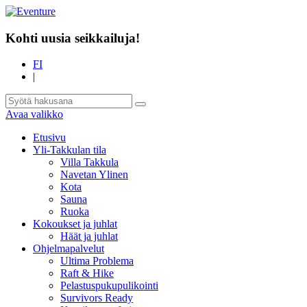
Kohti uusia seikkailuja!
FI
|
Avaa valikko
Etusivu
Yli-Takkulan tila
Villa Takkula
Navetan Ylinen
Kota
Sauna
Ruoka
Kokoukset ja juhlat
Häät ja juhlat
Ohjelmapalvelut
Ultima Problema
Raft & Hike
Pelastuspukupulikointi
Survivors Ready