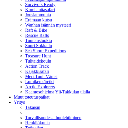
Survivors Ready
Kumilauttasafari
Jousiammunta
Erämaan kutsu
Wanhan isännän mysteeri
Raft & Bike
Rescue Rafts
Tuunaustuokio
Suuri Sokkailu
Sea Shore Expeditions
Treasure Hunt
Tulitaidekoulu
Action Track
Kajakkisafari
Meri-Tuuli Väntsi
Lumikenkäretki
Arctic Explorers
Kaamosohjelma Yli-Takkulan tilalla
Muut toteutuspaikat
Yritys
Takaisin
Turvallisuudesta huolehtiminen
Henkilökunta
Työpaikat