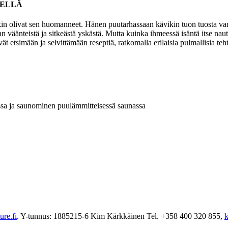
SELLÄ
in olivat sen huomanneet. Hänen puutarhassaan kävikin tuon tuosta varkai
an väänteistä ja sitkeästä yskästä. Mutta kuinka ihmeessä isäntä itse na
vät etsimään ja selvittämään reseptiä, ratkomalla erilaisia pulmallisia t
ssa ja saunominen puulämmitteisessä saunassa
re.fi
. Y-tunnus: 1885215-6 Kim Kärkkäinen Tel. +358 400 320 855,
k