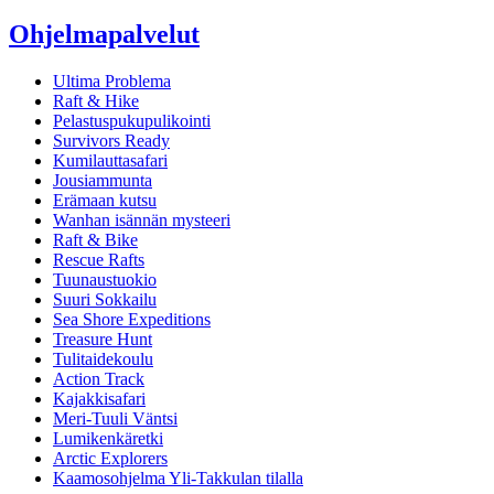
Ohjelmapalvelut
Ultima Problema
Raft & Hike
Pelastuspukupulikointi
Survivors Ready
Kumilauttasafari
Jousiammunta
Erämaan kutsu
Wanhan isännän mysteeri
Raft & Bike
Rescue Rafts
Tuunaustuokio
Suuri Sokkailu
Sea Shore Expeditions
Treasure Hunt
Tulitaidekoulu
Action Track
Kajakkisafari
Meri-Tuuli Väntsi
Lumikenkäretki
Arctic Explorers
Kaamosohjelma Yli-Takkulan tilalla