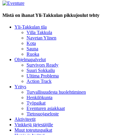
Mistä on ihanat Yli-Takkulan pikkujoulut tehty
Yli-Takkulan tila
Villa Takkula
Navetan Ylinen
Kota
Sauna
Ruoka
Ohjelmapalvelut
Survivors Ready
Suuri Sokkailu
Ultima Problema
Action Track
Yritys
Turvallisuudesta huolehtiminen
Henkilökunta
Työpaikat
Eventuren asiakkaat
Tietosuojaseloste
Aktiviteetit
Vinkkejä järjestäjille
Muut toteutuspaikat