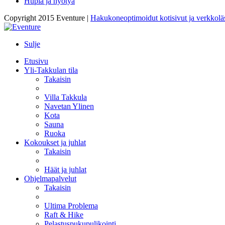
Hupia ja hyötyä
Copyright 2015 Eventure |
Hakukoneoptimoidut kotisivut ja verkkolä
Sulje
Etusivu
Yli-Takkulan tila
Takaisin
Villa Takkula
Navetan Ylinen
Kota
Sauna
Ruoka
Kokoukset ja juhlat
Takaisin
Häät ja juhlat
Ohjelmapalvelut
Takaisin
Ultima Problema
Raft & Hike
Pelastuspukupulikointi