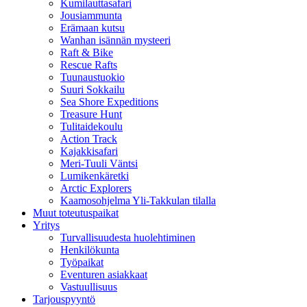
Kumilauttasafari
Jousiammunta
Erämaan kutsu
Wanhan isännän mysteeri
Raft & Bike
Rescue Rafts
Tuunaustuokio
Suuri Sokkailu
Sea Shore Expeditions
Treasure Hunt
Tulitaidekoulu
Action Track
Kajakkisafari
Meri-Tuuli Väntsi
Lumikenkäretki
Arctic Explorers
Kaamosohjelma Yli-Takkulan tilalla
Muut toteutuspaikat
Yritys
Turvallisuudesta huolehtiminen
Henkilökunta
Työpaikat
Eventuren asiakkaat
Vastuullisuus
Tarjouspyyntö