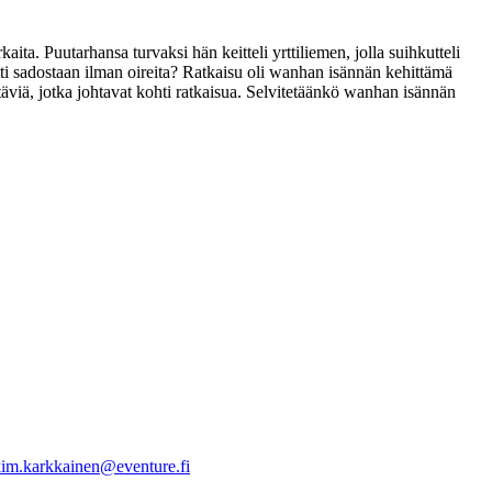
ta. Puutarhansa turvaksi hän keitteli yrttiliemen, jolla suihkutteli
utti sadostaan ilman oireita? Ratkaisu oli wanhan isännän kehittämä
ehtäviä, jotka johtavat kohti ratkaisua. Selvitetäänkö wanhan isännän
im.karkkainen@eventure.fi